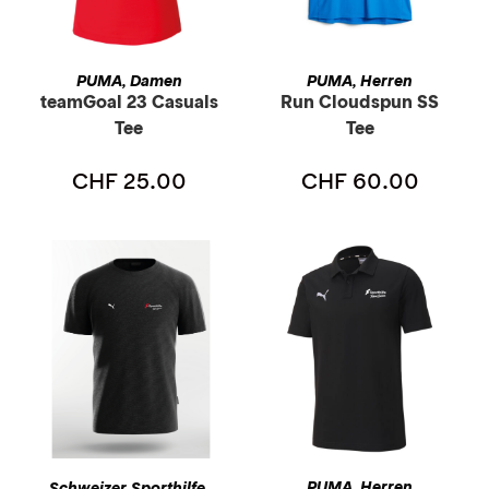
AUSFÜHRUNG WÄHLEN
AUSFÜHRUNG WÄHLEN
PUMA
Damen
PUMA
Herren
,
,
teamGoal 23 Casuals
Run Cloudspun SS
Tee
Tee
CHF
25.00
CHF
60.00
AUSFÜHRUNG WÄHLEN
AUSFÜHRUNG WÄHLEN
PUMA
Herren
Schweizer Sporthilfe
,
,